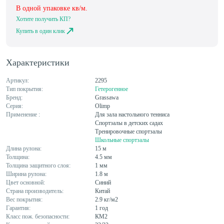
В одной упаковке
кв/м.
Хотите получить КП?
Купить в один клик
Характеристики
Артикул:
2295
Тип покрытия:
Гетерогенное
Бренд:
Grassawa
Серия:
Olimp
Применение :
Для зала настольного тенниса
Спортзалы в детских садах
Тренировочные спортзалы
Школьные спортзалы
Длина рулона:
15 м
Толщина:
4.5 мм
Толщина защитного слоя:
1 мм
Ширина рулона:
1.8 м
Цвет основной:
Синий
Страна производитель:
Китай
Вес покрытия:
2.9 кг/м2
Гарантия:
1 год
Класс пож. безопасности:
КМ2