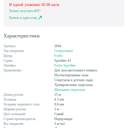
В одной упаковке
50.00
кв/м.
Хотите получить КП?
Купить в один клик
Характеристики
Артикул:
2044
Тип покрытия:
Гетерогенное
Бренд:
Forbo
Серия:
Sportline 43
Линейка:
Forbo Sportline
Применение :
Для зала настольного тенниса
Мултиспортивные залы
Спортзалы в детских садах
Тренировочные спортзалы
Школьные спортзалы
Длина рулона:
25 м
Толщина:
4.3 мм
Толщина защитного слоя:
0.6 мм
Ширина рулона:
2 м
Цвет основной:
Синий
Страна производитель:
Нидерланды
Вес покрытия:
3 кг/м2