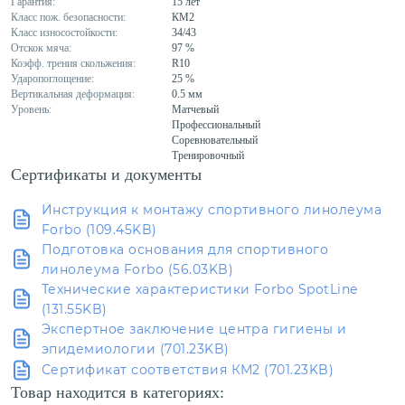
Гарантия:
15 лет
Класс пож. безопасности:
КМ2
Класс износостойкости:
34/43
Отскок мяча:
97 %
Коэфф. трения скольжения:
R10
Ударопоглощение:
25 %
Вертикальная деформация:
0.5 мм
Уровень:
Матчевый
Профессиональный
Соревновательный
Тренировочный
Сертификаты и документы
Инструкция к монтажу спортивного линолеума
Forbo (109.45KB)
Подготовка основания для спортивного
линолеума Forbo (56.03KB)
Технические характеристики Forbo SpotLine
(131.55KB)
Экспертное заключение центра гигиены и
эпидемиологии (701.23KB)
Сертификат соответствия КМ2 (701.23KB)
Товар находится в категориях: