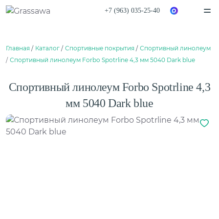
+7 (963) 035-25-40
Спортивная
Декоративная
Главная
Каталог
Спортивные покрытия
Спортивный линолеум
Цветная
Высокая
Монофиламентная
Фибриллированная
Спортивный линолеум Forbo Spotrline 4,3 мм 5040 Dark blue
Написать в
Telegram
Написать в
Max
Каталог
Спортивный линолеум Forbo Spotrline 4,3
О компании
О компании
Вакансии
мм 5040 Dark blue
Нам доверяют
Балетный пол
Проекты
Сценический линолеум
Сертификаты
Гарантии
Отзывы
Покупателям
Спортивный паркет
Способы оплаты
Спортивный линолеум
Доставка
Обмен и возврат
Сотрудничество
Поставщикам
Амортизаторы для спортивного паркета
Дизайнерам и архитекторам
Плинтус для спортивного паркета
Проектировщикам
Монтаж
Клей для искусственной травы
Контакты
Клей для спортивного линолеума
Клей для спортивного паркета
Клей для стыков
Шовная лента