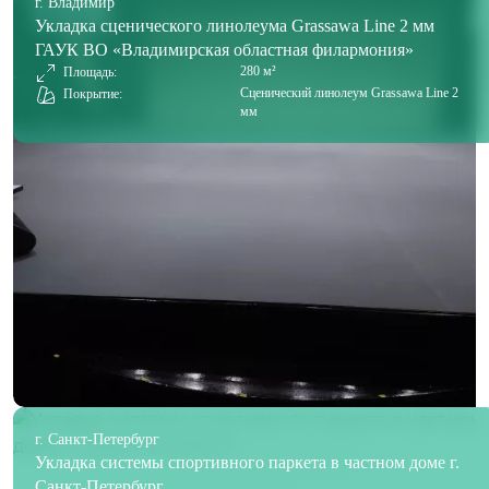
г. Владимир
Укладка сценического линолеума Grassawa Line 2 мм
ГАУК ВО «Владимирская областная филармония»
280 м²
Площадь:
Сценический линолеум Grassawa Line 2
Покрытие:
мм
г. Санкт-Петербург
Укладка системы спортивного паркета в частном доме г.
Санкт-Петербург