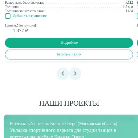
Класс пож. безопасности:
КМ2
Толщина:
4.5 мм
Толщина защитного слоя:
1 мм
Добавить в сравнение
Цена м2 (от рулона)
1 377 ₽
Подробнее
Купить в 1 клик
НАШИ ПРОЕКТЫ
Коттеджный поселок Княжье Озеро (Московская область)
Укладка спортивного паркета для студии танцев в
коттеджном посёлке Княжье Озеро