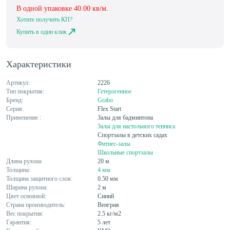
В одной упаковке
40.00
кв/м.
Хотите получить КП?
Купить в один клик
Характеристики
Артикул:
2226
Тип покрытия:
Гетерогенное
Бренд:
Grabo
Серия:
Flex Start
Применение :
Залы для бадминтона
Залы для настольного тенниса
Спортзалы в детских садах
Фитнес-залы
Школьные спортзалы
Длина рулона:
20 м
Толщина:
4 мм
Толщина защитного слоя:
0.50 мм
Ширина рулона:
2 м
Цвет основной:
Синий
Страна производитель:
Венгрия
Вес покрытия:
2.5 кг/м2
Гарантия:
5 лет