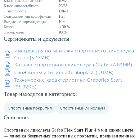
Класс пож. безопасности:
КМ2
Класс износостойкости:
23/33
Огнестойкость:
Dfl-s1
Содержание пентахлорфенола:
Нет
Выделение формальдегида:
Нет
Блеск:
< 30 %
Отскок мяча:
90 %
Сертификаты и документы
Инструкция по монтажу спортивного линолеума
Grabo (5.47MB)
Каталог спортивного линолеума Grabo (4.89MB)
СанЭпидем и Гигиена Graboplast (1.31MB)
Технические характеристики Graboflex Start
(95.92KB)
Товар находится в категориях:
Спортивные покрытия
Спортивный линолеум
Описание:
Спортивный линолеум Grabo Flex Start Plus 4 мм в синем цвете
— линейка бюджетных спортивных покрытий, предназначенных