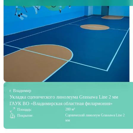
г. Владимир
Укладка сценического линолеума Grassawa Line 2 мм
ГАУК ВО «Владимирская областная филармония»
280 м²
Площадь:
Сценический линолеум Grassawa Line 2
Покрытие:
мм