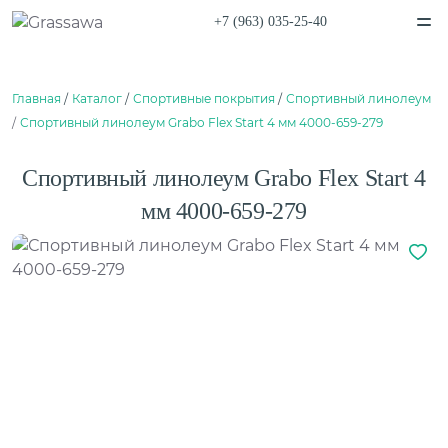
+7 (963) 035-25-40
Спортивная
Декоративная
Главная
Каталог
Спортивные покрытия
Спортивный линолеум
Цветная
Высокая
Монофиламентная
Фибриллированная
Спортивный линолеум Grabo Flex Start 4 мм 4000-659-279
Написать в
Telegram
Написать в
Max
Каталог
Спортивный линолеум Grabo Flex Start 4
О компании
О компании
Вакансии
мм 4000-659-279
Нам доверяют
Балетный пол
Проекты
Сценический линолеум
Сертификаты
Гарантии
Отзывы
Покупателям
Спортивный паркет
Способы оплаты
Спортивный линолеум
Доставка
Обмен и возврат
Сотрудничество
Поставщикам
Амортизаторы для спортивного паркета
Дизайнерам и архитекторам
Плинтус для спортивного паркета
Проектировщикам
Монтаж
Клей для искусственной травы
Контакты
Клей для спортивного линолеума
Клей для спортивного паркета
Клей для стыков
Шовная лента