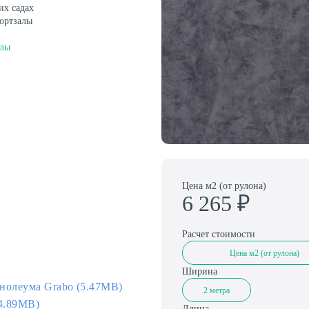
Амортизаторы для спортивного паркета
их садах
ортзалы
алы
Цена м2 (от рулона)
6 265
₽
Расчет стоимости
Цена м2 (от рулона)
Ширина
нолеума Grabo (5.47MB)
2 метра
(4.89MB)
Длина