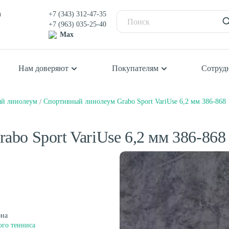
u
+7 (343) 312-47-35
+7 (963) 035-25-40
Max
Нам доверяют
Покупателям
Сотруд
й линолеум
Спортивный линолеум Grabo Sport VariUse 6,2 мм 386-868
Балетный пол
П
К
Сценический линолеум
К
bo Sport VariUse 6,2 мм 386-868
К
К
Ш
Спортивный паркет
С
Спортивный линолеум
она
ого тенниса