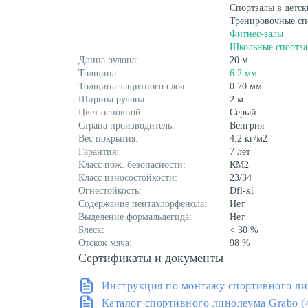
Спортзалы в детск
Тренировочные сп
Фитнес-залы
Школьные спортз
Длина рулона:
20 м
Толщина:
6.2 мм
Толщина защитного слоя:
0.70 мм
Ширина рулона:
2 м
Цвет основной:
Серый
Страна производитель:
Венгрия
Вес покрытия:
4.2 кг/м2
Гарантия:
7 лет
Класс пож. безопасности:
КМ2
Класс износостойкости:
23/34
Огнестойкость:
Dfl-s1
Содержание пентахлорфенола:
Нет
Выделение формальдегида:
Нет
Блеск:
< 30 %
Отскок мяча:
98 %
Сертификаты и документы
Инструкция по монтажу спортивного ли
Каталог спортивного линолеума Grabo 