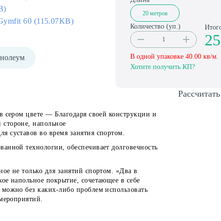
B)
20 метров
ymfit 60 (115.07KB)
Количество (
уп.
)
Итог
25
В одной упаковке
40.00
кв/м.
нолеум
Хотите получить КП?
Рассчитать
 в сером цвете —
Благодаря своей конструкции и
 стороне, напольное
ля суставов
во время занятия спортом.
ванной технологии,
обеспечивает долговечность
ое не только для занятий спортом. «Два в
ое напольное покрытие, сочетающее в себе
 можно без каких-либо проблем использовать
 мероприятий.