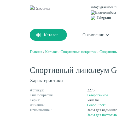
info@grassawa.r
Екатеринбург
Telegram
Каталог
О компании
Главная
Каталог
Спортивные покрытия
Спортивны
Спортивная
Декоративная
Спортивный линолеум Gra
Цветная
Высокая
Монофиламентная
Фибриллированная
Характеристики
Артикул:
2275
Тип покрытия:
Гетерогенное
Серия:
VariUse
Линейка:
Grabo Sport
Применение :
Залы для бадминт
Залы для настольн