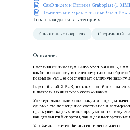
СанЭпидем и Гигиена Graboplast (1.31M
Технические характеристики GraboFlex G
Товар находится в категориях:
Спортивные покрытия
Спортивный ли
Описание:
Спортивный линолеум Grabo Sport VariUse 6,2 мм
комбинированному вспененному слою на обратной
покрытие
VariUse
обеспечивает отличную защиту д
Верхний слой X PUR,
изготовленный по запатенто
и лёгкость технического обслуживания.
Универсальное напольное покрытие, предназначенн
одном»: это полноценное спортивное и коммерческ
преимущества двух типов продукции, поэтому его
как для занятий спортом, так и для неспортивных
VariUse долговечен, безопасен, и легко моется.