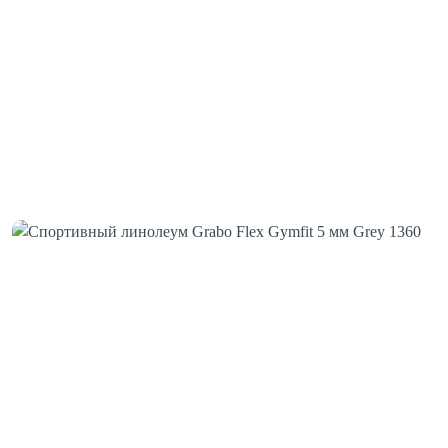
Шовная лента
Скотч для сценического линолеума