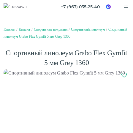
+7 (963) 035-25-40
Спортивная
Декоративная
Главная
Каталог
Спортивные покрытия
Спортивный линолеум
Спортивный
Цветная
Высокая
Монофиламентная
Фибриллированная
линолеум Grabo Flex Gymfit 5 мм Grey 1360
Написать в
Telegram
Написать в
Max
Каталог
Спортивный линолеум Grabo Flex Gymfit
О компании
О компании
Вакансии
5 мм Grey 1360
Нам доверяют
Балетный пол
Проекты
Сценический линолеум
Сертификаты
Гарантии
Отзывы
Покупателям
Спортивный паркет
Способы оплаты
Спортивный линолеум
Доставка
Обмен и возврат
Сотрудничество
Поставщикам
Амортизаторы для спортивного паркета
Дизайнерам и архитекторам
Плинтус для спортивного паркета
Проектировщикам
Монтаж
Клей для искусственной травы
Контакты
Клей для спортивного линолеума
Клей для спортивного паркета
Клей для стыков