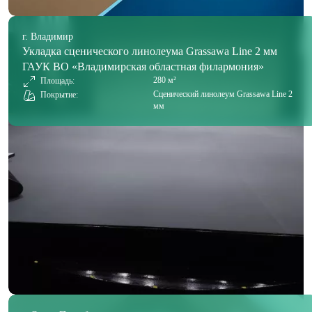
г. Владимир
Укладка сценического линолеума Grassawa Line 2 мм
ГАУК ВО «Владимирская областная филармония»
280 м²
Площадь:
Сценический линолеум Grassawa Line 2
Покрытие:
мм