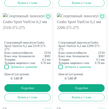
Купить в 1 клик
Купить в 1 клик
Спортивный линолеум Grabo
Спортивный линолеум Grabo
Закрыть
Sport VariUse 6,2 мм 2519-371-
Sport VariUse 6,2 мм 2209-371-
Фильтр товаров
275
275
Ваш выбор:
Сбросить
Класс износостойкости:
23/34
Класс износостойкости:
23/34
Линейка
Grabo Sport
Класс пож. безопасности:
КМ2
Класс пож. безопасности:
КМ2
Цена
Толщина:
6.2 мм
Толщина:
6.2 мм
Толщина защитного слоя:
0.70 мм
Толщина защитного слоя:
0.70 мм
₽
Добавить в сравнение
Добавить в сравнение
Цена м2 (от рулона)
Цена м2 (от рулона)
Тип покрытия
6 540 ₽
6 540 ₽
Гетерогенное
57
Натуральный
0
Бренд
Подробнее
Подробнее
Forbo
0
Grabo
0
Grassawa
0
Купить в 1 клик
Купить в 1 клик
Tarkett
0
Серия
Action 40
0