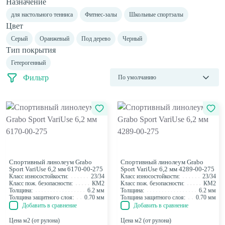
Назначение
Шовная лента
Скотч для сценического линолеума
для настольного тенниса
Фитнес-залы
Школьные спортзалы
Цвет
Cерый
Оранжевый
Под дерево
Черный
Тип покрытия
Гетерогенный
Фильтр
По умолчанию
Название (А - Я)
Название (Я - А)
Цена (низкая > высокая)
Цена (высокая > низкая)
Спортивный линолеум Grabo
Спортивный линолеум Grabo
Модель (А - Я)
Sport VariUse 6,2 мм 6170-00-275
Sport VariUse 6,2 мм 4289-00-275
Класс износостойкости:
23/34
Класс износостойкости:
23/34
Модель (Я - А)
Класс пож. безопасности:
КМ2
Класс пож. безопасности:
КМ2
Толщина:
6.2 мм
Толщина:
6.2 мм
Толщина защитного слоя:
0.70 мм
Толщина защитного слоя:
0.70 мм
Добавить в сравнение
Добавить в сравнение
Цена м2 (от рулона)
Цена м2 (от рулона)