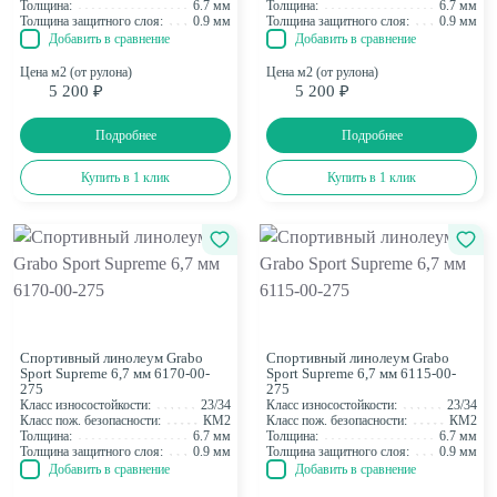
Найдено:
57
Показать
Толщина:
6.7 мм
Толщина:
6.7 мм
Найдено:
57
Показать
Толщина защитного слоя:
0.9 мм
Толщина защитного слоя:
0.9 мм
Фильтр
Добавить в сравнение
Добавить в сравнение
Цена м2 (от рулона)
Цена м2 (от рулона)
5 200 ₽
5 200 ₽
Подробнее
Подробнее
Купить в 1 клик
Купить в 1 клик
Спортивный линолеум Grabo
Спортивный линолеум Grabo
Sport Supreme 6,7 мм 6170-00-
Sport Supreme 6,7 мм 6115-00-
275
275
Класс износостойкости:
23/34
Класс износостойкости:
23/34
Класс пож. безопасности:
КМ2
Класс пож. безопасности:
КМ2
Толщина:
6.7 мм
Толщина:
6.7 мм
Толщина защитного слоя:
0.9 мм
Толщина защитного слоя:
0.9 мм
Добавить в сравнение
Добавить в сравнение