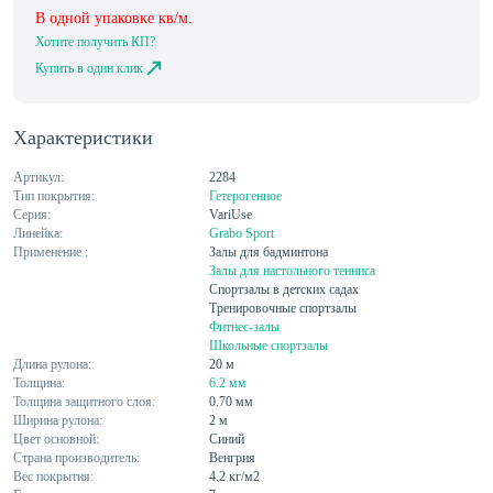
В одной упаковке
кв/м.
Хотите получить КП?
Купить в один клик
Характеристики
Артикул:
2284
Тип покрытия:
Гетерогенное
Серия:
VariUse
Линейка:
Grabo Sport
Применение :
Залы для бадминтона
Залы для настольного тенниса
Спортзалы в детских садах
Тренировочные спортзалы
Фитнес-залы
Школьные спортзалы
Длина рулона:
20 м
Толщина:
6.2 мм
Толщина защитного слоя:
0.70 мм
Ширина рулона:
2 м
Цвет основной:
Синий
Страна производитель:
Венгрия
Вес покрытия:
4.2 кг/м2