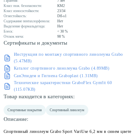
Гарантия:
7 лет
Класс пож. безопасности:
КМ2
Класс износостойкости:
23/34
Огнестойкость:
Dfl-s1
Содержание пентахлорфенола:
Нет
Выделение формальдегида:
Нет
Блеск:
< 30 %
Отскок мяча:
98 %
Сертификаты и документы
Инструкция по монтажу спортивного линолеума Grabo
(5.47MB)
Каталог спортивного линолеума Grabo (4.89MB)
СанЭпидем и Гигиена Graboplast (1.31MB)
Технические характеристики GraboFlex Gymfit 60
(115.07KB)
Товар находится в категориях:
Спортивные покрытия
Спортивный линолеум
Описание:
Спортивный линолеум Grabo Sport VariUse 6,2 мм в синем цвете