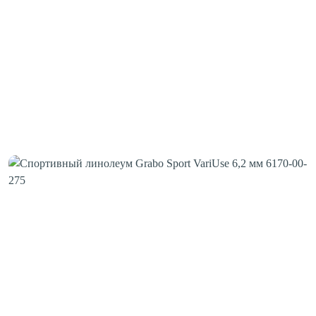
Шовная лента
Скотч для сценического линолеума