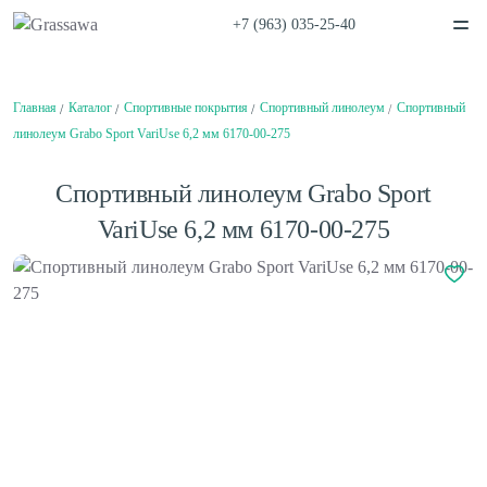
+7 (963) 035-25-40
Спортивная
Декоративная
Главная
Каталог
Спортивные покрытия
Спортивный линолеум
Спортивный
Цветная
Высокая
Монофиламентная
Фибриллированная
линолеум Grabo Sport VariUse 6,2 мм 6170-00-275
Написать в
Telegram
Написать в
Max
Каталог
Спортивный линолеум Grabo Sport
О компании
О компании
Вакансии
VariUse 6,2 мм 6170-00-275
Нам доверяют
Балетный пол
Проекты
Сценический линолеум
Сертификаты
Гарантии
Отзывы
Покупателям
Спортивный паркет
Способы оплаты
Спортивный линолеум
Доставка
Обмен и возврат
Сотрудничество
Поставщикам
Дизайнерам и архитекторам
Амортизаторы для спортивного паркета
Проектировщикам
Плинтус для спортивного паркета
Монтаж
Клей для искусственной травы
Контакты
Клей для спортивного линолеума
Клей для спортивного паркета
Клей для стыков