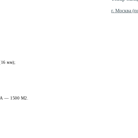
г. Москва (п
16 мм);
— 1500 М2.