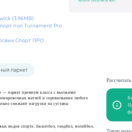
Хотите получить КП?
wick (3.96MB)
порт пол Turnament Pro
освик Спорт ПРО
ный паркет
Рассчитать
 — паркет премиум класса с высокими
Б
тренировочных матчей и соревновании любого
льно снижают нагрузки на суставы
Ц
ф
ых видов спорта: баскетбол, гандбол, волейбол,
Товар нахо