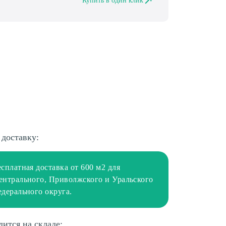
Купить в один клик
 доставку:
есплатная доставка от 600 м2 для
ентрального, Приволжского и Уральского
едерального округа.
дится на складе: