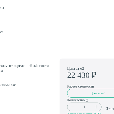
алы
Амортизаторы для спортивного паркета
сь
лемент переменной жёсткости
Цена за м2
мм
22 430
₽
ивный лак
Расчет стоимости
Цена за м2
Количество (
)
Итог