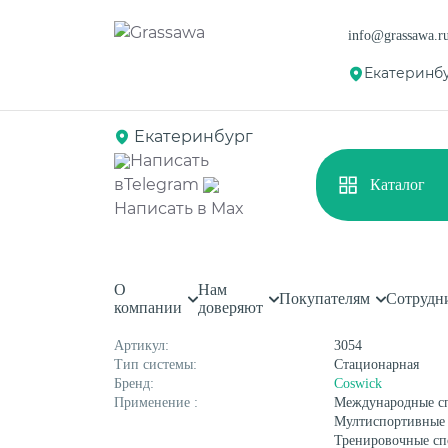
info@grassawa.r
Екатеринб
Екатеринбург
Написать
в
Telegram
Каталог
Главная
Каталог
Спортивные покрытия
С
Написать в
Max
Спортивный паркет Cos
О
Нам
Спортивная
Декоративная
Покупателям
Сотрудн
Характеристики
компании
доверяют
Цветная
Высокая
Монофиламентная
Фибриллированна
Артикул:
3054
Тип системы:
Стационарная
Бренд:
Coswick
Применение :
Международные с
Мултиспортивные
Тренировочные сп