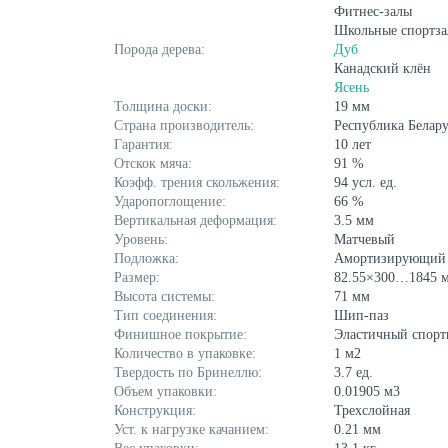
Фитнес-залы
Школьные спортз
Порода дерева:
Дуб
Канадский клён
Ясень
Толщина доски:
19 мм
Страна производитель:
Республика Белару
Гарантия:
10 лет
Отскок мяча:
91 %
Коэфф. трения скольжения:
94 усл. ед.
Ударопоглощение:
66 %
Вертикальная деформация:
3.5 мм
Уровень:
Матчевый
Подложка:
Амортизирующий э
Размер:
82.55×300…1845 
Высота системы:
71 мм
Тип соединения:
Шип-паз
Финишное покрытие:
Эластичный спорт
Количество в упаковке:
1 м2
Твердость по Бринеллю:
3.7 ед.
Объем упаковки:
0.01905 м3
Конструкция:
Трехслойная
Уст. к нагрузке качанием:
0.21 мм