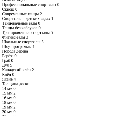
Профессиональные спортзалы
0
Сквош
0
Современные танцы
2
Спортзалы в детских садах
1
Танцевальные залы
0
Танцы без каблуков
0
Тренировочные спортзалы
5
Фитнес-залы
3
Школьные спортзалы
3
Шоу-программы
1
Порода дерева
Берёза
0
Граб
0
Дуб
5
Канадский клён
2
Клён
0
Ясень
4
Толщина доски
14 мм
0
15 мм
2
16 мм
0
18 мм
0
19 мм
2
20 мм
0