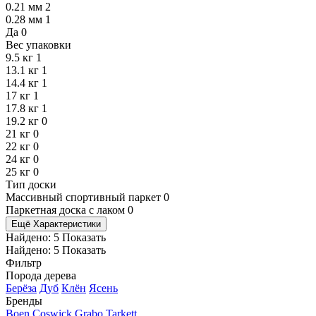
0.21 мм
2
0.28 мм
1
Да
0
Вес упаковки
9.5 кг
1
13.1 кг
1
14.4 кг
1
17 кг
1
17.8 кг
1
19.2 кг
0
21 кг
0
22 кг
0
24 кг
0
25 кг
0
Тип доски
Массивный спортивный паркет
0
Паркетная доска с лаком
0
Ещё Характеристики
Найдено:
5
Показать
Найдено:
5
Показать
Фильтр
Порода дерева
Берёза
Дуб
Клён
Ясень
Бренды
Boen
Coswick
Grabo
Tarkett