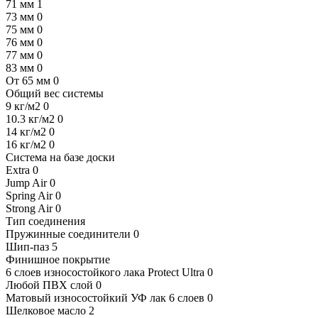
71 мм
1
73 мм
0
75 мм
0
76 мм
0
77 мм
0
83 мм
0
От 65 мм
0
Общий вес системы
9 кг/м2
0
10.3 кг/м2
0
14 кг/м2
0
16 кг/м2
0
Система на базе доски
Extra
0
Jump Air
0
Spring Air
0
Strong Air
0
Тип соединения
Пружинные соединители
0
Шип-паз
5
Финишное покрытие
6 слоев износостойкого лака Protect Ultra
0
Любой ПВХ слой
0
Матовый износостойкий УФ лак 6 слоев
0
Шелковое масло
2