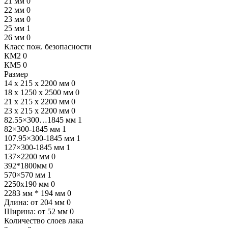
21 мм
0
22 мм
0
23 мм
0
25 мм
1
26 мм
0
Класс пож. безопасности
КМ2
0
КМ5
0
Размер
14 x 215 x 2200 мм
0
18 x 1250 x 2500 мм
0
21 х 215 х 2200 мм
0
23 х 215 х 2200 мм
0
82.55×300…1845 мм
1
82×300-1845 мм
1
107.95×300-1845 мм
1
127×300-1845 мм
1
137×2200 мм
0
392*1800мм
0
570×570 мм
1
2250х190 мм
0
2283 мм * 194 мм
0
Длина: от 204 мм
0
Ширина: от 52 мм
0
Количество слоев лака