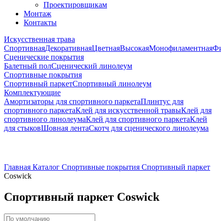
Проектировщикам
Монтаж
Контакты
Искусственная трава
Спортивная
Декоративная
Цветная
Высокая
Монофиламентная
Фи
Сценические покрытия
Балетный пол
Сценический линолеум
Спортивные покрытия
Спортивный паркет
Спортивный линолеум
Комплектующие
Амортизаторы для спортивного паркета
Плинтус для
спортивного паркета
Клей для искусственной травы
Клей для
спортивного линолеума
Клей для спортивного паркета
Клей
для стыков
Шовная лента
Скотч для сценического линолеума
Главная
Каталог
Спортивные покрытия
Спортивный паркет
Coswick
Спортивный паркет Coswick