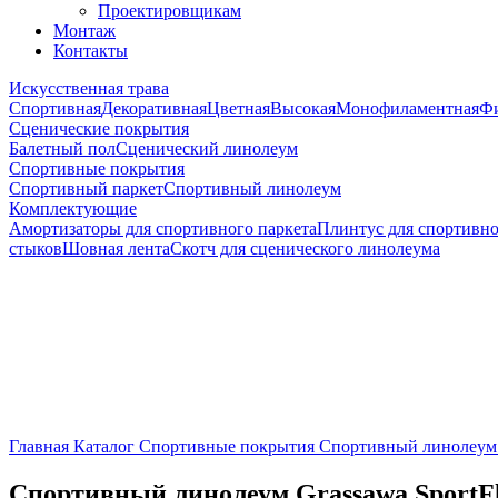
Проектировщикам
Монтаж
Контакты
Искусственная трава
Спортивная
Декоративная
Цветная
Высокая
Монофиламентная
Фи
Сценические покрытия
Балетный пол
Сценический линолеум
Спортивные покрытия
Спортивный паркет
Спортивный линолеум
Комплектующие
Амортизаторы для спортивного паркета
Плинтус для спортивно
стыков
Шовная лента
Скотч для сценического линолеума
Главная
Каталог
Спортивные покрытия
Спортивный линолеум
Спортивный линолеум Grassawa SportFl