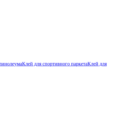
 линолеума
Клей для спортивного паркета
Клей для