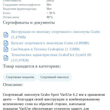
Огнестойкость:
Dfl-s1
Содержание пентахлорфенола:
Нет
Выделение формальдегида:
Нет
Блеск:
< 30 %
Отскок мяча:
98 %
Сертификаты и документы
Инструкция по монтажу спортивного линолеума Grabo
(5.47MB)
Каталог спортивного линолеума Grabo (4.89MB)
СанЭпидем и Гигиена Graboplast (1.31MB)
Технические характеристики GraboFlex Gymfit 60
(115.07KB)
Товар находится в категориях:
Спортивные покрытия
Спортивный линолеум
Описание:
Спортивный линолеум Grabo Sport VariUse 6,2 мм в оранжевом
цвете —
Благодаря своей конструкции и комбинированному
вспененному слою на обратной стороне, напольное
покрытие
VariUse
обеспечивает отличную защиту для