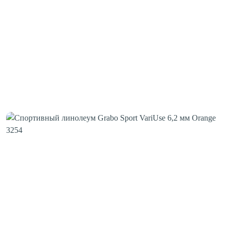
Клей для стыков
Шовная лента
Скотч для сценического линолеума