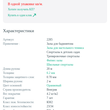
В одной упаковке
кв/м.
Хотите получить КП?
Купить в один клик
Характеристики
Артикул:
2285
Применение :
Залы для бадминтона
Залы для настольного тенниса
Спортзалы в детских садах
Тренировочные спортзалы
Фитнес-залы
Школьные спортзалы
Длина рулона:
20 м
Толщина:
6.2 мм
Толщина защитного слоя:
0.70 мм
Ширина рулона:
2 м
Цвет основной:
Оранжевый
Страна производитель:
Венгрия
Вес покрытия:
4.2 кг/м2
Гарантия:
7 лет
Класс пож. безопасности:
КМ2
Класс износостойкости:
23/34