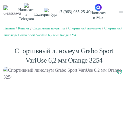
Написать
+7 (963) 035-25-40
Написать
в
Екатеринбург
в
Max
Telegram
Главная
Каталог
Спортивные покрытия
Спортивный линолеум
Спортивный
Спортивная
Декоративная
Цветная
Высокая
линолеум Grabo Sport VariUse 6,2 мм Orange 3254
Монофиламентная
Фибриллированная
Написать в
Telegram
Написать в
Max
Спортивный линолеум Grabo Sport
Каталог
VariUse 6,2 мм Orange 3254
О компании
О компании
Балетный пол
Вакансии
Нам доверяют
Сценический линолеум
Проекты
Сертификаты
Гарантии
Отзывы
Спортивный паркет
Покупателям
Спортивный линолеум
Способы оплаты
Доставка
Обмен и возврат
Сотрудничество
Амортизаторы для спортивного паркета
Поставщикам
Плинтус для спортивного паркета
Дизайнерам и архитекторам
Клей для искусственной травы
Проектировщикам
Клей для спортивного линолеума
Монтаж
Клей для спортивного паркета
Контакты