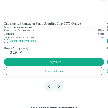
Спортивный линолеум Forbo Spotrline 6 мм 0570 Orange
Класс износостойкости:
34/43
Класс пож. безопасности:
КМ2
Толщина:
6 мм
Толщина защитного слоя:
1 мм
Добавить в сравнение
Цена м2 (от рулона)
3 294 ₽
Подробнее
Купить в 1 клик