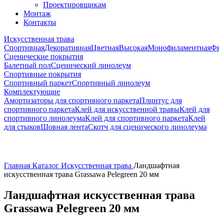
Проектировщикам
Монтаж
Контакты
Искусственная трава
Спортивная
Декоративная
Цветная
Высокая
Монофиламентная
Фи
Сценические покрытия
Балетный пол
Сценический линолеум
Спортивные покрытия
Спортивный паркет
Спортивный линолеум
Комплектующие
Амортизаторы для спортивного паркета
Плинтус для
спортивного паркета
Клей для искусственной травы
Клей для
спортивного линолеума
Клей для спортивного паркета
Клей
для стыков
Шовная лента
Скотч для сценического линолеума
Главная
Каталог
Искусственная трава
Ландшафтная
искусственная трава Grassawa Pelegreen 20 мм
Ландшафтная искусственная трава
Grassawa Pelegreen 20 мм