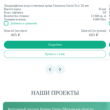
Ландшафтная искусственная трава Grassawa Green Eco 20 мм
Высота ворса:
20 мм
Класс тафтинга:
3/8
Количество стежков:
12 600 кв. м
Толщина волокна:
8 800 Dtex
Добавить в сравнение
Цена м2 (на отрез)
Цена м2 (от рулона)
805 ₽
605 ₽
Подробнее
Купить в 1 клик
НАШИ ПРОЕКТЫ
Коттеджный поселок Княжье Озеро (Московская область)