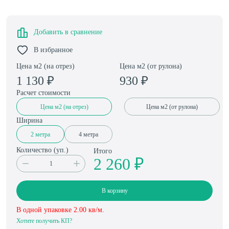
Добавить в сравнение
В избранное
Цена м2 (на отрез)
Цена м2 (от рулона)
1 130
₽
930
₽
Расчет стоимости
Цена м2 (на отрез)
Цена м2 (от рулона)
Ширина
2 метра
4 метра
Количество (
уп.
)
Итого
2 260 ₽
В корзину
В одной упаковке
2.00
кв/м.
Хотите получить КП?