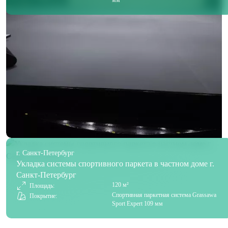
мм
г. Санкт-Петербург
Укладка системы спортивного паркета в частном доме г.
Санкт-Петербург
120 м²
Площадь:
Спортивная паркетная система Grassawa
Покрытие:
Sport Expert 109 мм