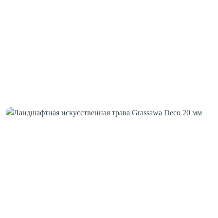
Шовная лента
Скотч для сценического линолеума