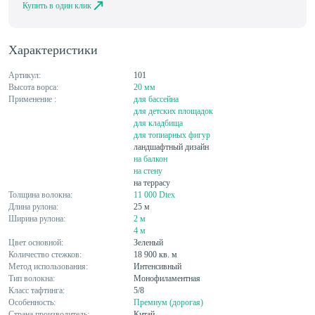
Купить в один клик
Характеристики
Артикул:
101
Высота ворса:
20 мм
Применение :
для бассейна
для детских площадок
для кладбища
для топиарных фигур
ландшафтный дизайн
на балкон
на стену
на террасу
Толщина волокна:
11 000 Dtex
Длина рулона:
25 м
Ширина рулона:
2 м
4 м
Цвет основной:
Зеленый
Количество стежков:
18 900 кв. м
Метод использования:
Интенсивный
Тип волокна:
Монофиламентная
Класс тафтинга:
5/8
Особенность:
Премиум (дорогая)
Страна производитель:
Китай