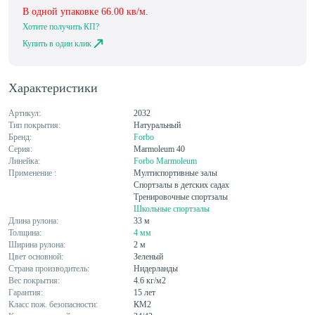
В одной упаковке
66.00
кв/м.
Хотите получить КП?
Купить в один клик
Характеристики
Артикул:
2032
Тип покрытия:
Натуральный
Бренд:
Forbo
Серия:
Marmoleum 40
Линейка:
Forbo Marmoleum
Применение :
Мултиспортивные залы
Спортзалы в детских садах
Тренировочные спортзалы
Школьные спортзалы
Длина рулона:
33 м
Толщина:
4 мм
Ширина рулона:
2 м
Цвет основной:
Зеленый
Страна производитель:
Нидерланды
Вес покрытия:
4.6 кг/м2
Гарантия:
15 лет
Класс пож. безопасности:
КМ2