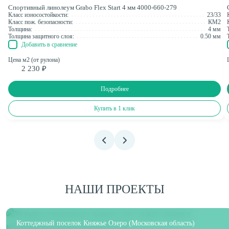
Спортивный линолеум Grabo Flex Start 4 мм 4000-660-279
Класс износостойкости:
23/33
Класс пож. безопасности:
КМ2
Толщина:
4 мм
Толщина защитного слоя:
0.50 мм
Добавить в сравнение
Цена м2 (от рулона)
2 230 ₽
Подробнее
Купить в 1 клик
НАШИ ПРОЕКТЫ
Коттеджный поселок Княжье Озеро (Московская область)