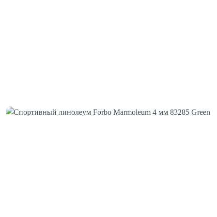
Шовная лента
Скотч для сценического линолеума