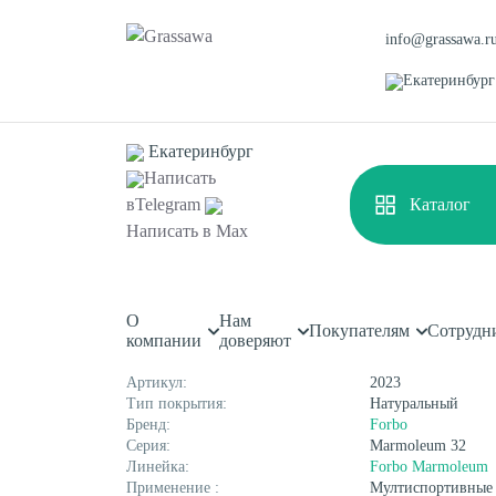
info@grassawa.r
Екатеринбург
Екатеринбург
Написать
в
Telegram
Каталог
Главная
Каталог
Спортивные покрытия
Спортивны
Написать в
Max
Спортивный линолеум Fo
О
Нам
Спортивная
Декоративная
Покупателям
Сотрудн
Характеристики
компании
доверяют
Цветная
Высокая
Монофиламентная
Фибриллированная
Артикул:
2023
Тип покрытия:
Натуральный
Бренд:
Forbo
Серия:
Marmoleum 32
Линейка:
Forbo Marmoleum
Применение :
Мултиспортивные