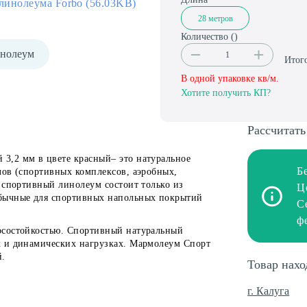
линолеума Forbo (56.03KB)
28 метров
Количество (
)
нолеум
Итог
В одной упаковке
кв/м.
Хотите получить КП?
Рассчитать
3,2 мм в цвете красный– это натуральное
Б
лов (спортивных комплексов, аэробных,
 спортивный линолеум состоит только из
Ц
бычные для спортивных напольных покрытий
С
ф
осостойкостью. Спортивный натуральный
х и динамических нагрузках. Мармолеум Спорт
й.
Товар нахо
г. Калуга