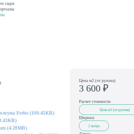
их садах
ортзалы
Амортизаторы для спортивного паркета
алы
Цена м2 (от рулона)
й
3 600
₽
Расчет стоимости
Цена м2 (от рулона)
олеума Forbo (109.45KB)
Ширина
0.43KB)
2 метра
eum (4.28MB)
Длина