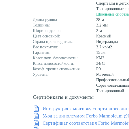
Спортзалы в детск
Тренировочные сп
Школьные спортз
Длина рулона:
28 м
Толщина:
3.2 мм
Ширина рулона:
2 м
Цвет основной:
Красный
Страна производитель:
Нидерланды
Вес покрытия:
3.7 кг/м2
Гарантия:
15 лет
Класс пож. безопасности:
КМ2
Класс износостойкости:
34/43
Коэфф. трения скольжения:
R9
Уровень:
Матчевый
Профессиональны
Соревновательный
Тренировочный
Сертификаты и документы
Инструкция к монтажу спортивного лин
Уход за линолеумом Forbo Marmoleum (9
Сертификат соответствия Forbo Marmol