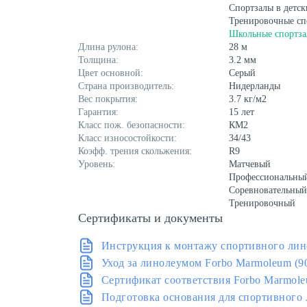
Спортзалы в детск
Тренировочные сп
Школьные спортз
Длина рулона:
28 м
Толщина:
3.2 мм
Цвет основной:
Серый
Страна производитель:
Нидерланды
Вес покрытия:
3.7 кг/м2
Гарантия:
15 лет
Класс пож. безопасности:
КМ2
Класс износостойкости:
34/43
Коэфф. трения скольжения:
R9
Уровень:
Матчевый
Профессиональны
Соревновательный
Тренировочный
Сертификаты и документы
Инструкция к монтажу спортивного лин
Уход за линолеумом Forbo Marmoleum (9
Сертификат соответствия Forbo Marmol
Подготовка основания для спортивного 