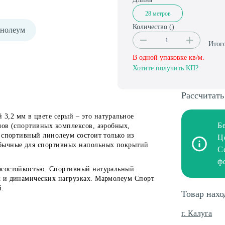
28 метров
Количество (
)
нолеум
Итог
В одной упаковке
кв/м.
Хотите получить КП?
Рассчитать
,2 мм в цвете серый – это натуральное
Б
лов (спортивных комплексов, аэробных,
 спортивный линолеум состоит только из
Ц
бычные для спортивных напольных покрытий
С
ф
осостойкостью. Спортивный натуральный
х и динамических нагрузках. Мармолеум Спорт
й.
Товар нахо
г. Калуга