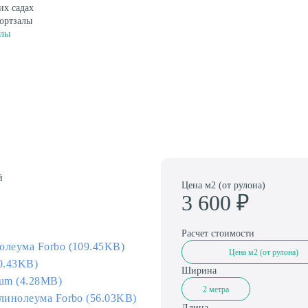
их садах
ортзалы
Амортизаторы для спортивного паркета
алы
й
Цена м2 (от рулона)
3 600
₽
Расчет стоимости
олеума Forbo (109.45KB)
Цена м2 (от рулона)
0.43KB)
Ширина
eum (4.28MB)
2 метра
линолеума Forbo (56.03KB)
Длина