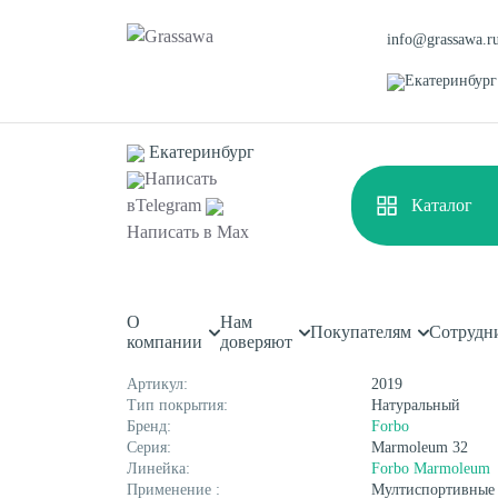
info@grassawa.r
Екатеринбург
Екатеринбург
Написать
в
Telegram
Каталог
Главная
Каталог
Спортивные покрытия
Спортивны
Написать в
Max
Спортивный линолеум Fo
О
Нам
Спортивная
Декоративная
Покупателям
Сотрудн
Характеристики
компании
доверяют
Цветная
Высокая
Монофиламентная
Фибриллированная
Артикул:
2019
Тип покрытия:
Натуральный
Бренд:
Forbo
Серия:
Marmoleum 32
Линейка:
Forbo Marmoleum
Применение :
Мултиспортивные