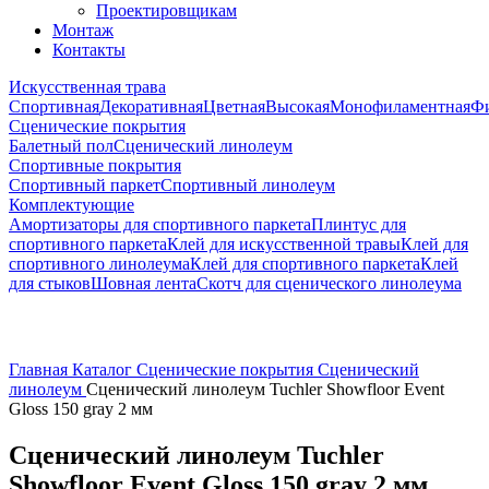
Проектировщикам
Монтаж
Контакты
Искусственная трава
Спортивная
Декоративная
Цветная
Высокая
Монофиламентная
Фи
Сценические покрытия
Балетный пол
Сценический линолеум
Спортивные покрытия
Спортивный паркет
Спортивный линолеум
Комплектующие
Амортизаторы для спортивного паркета
Плинтус для
спортивного паркета
Клей для искусственной травы
Клей для
спортивного линолеума
Клей для спортивного паркета
Клей
для стыков
Шовная лента
Скотч для сценического линолеума
Главная
Каталог
Сценические покрытия
Сценический
линолеум
Сценический линолеум Tuchler Showfloor Event
Gloss 150 gray 2 мм
Сценический линолеум Tuchler
Showfloor Event Gloss 150 gray 2 мм