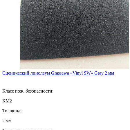
Сценический линолеум Grassawa «Vinyl SW» Gray 2 мм
Класс пож. безопасности:
КМ2
Толщина:
2 мм