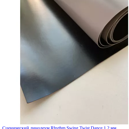
Сценический линолеум Rhythm Swing Twist Dance 1,2 мм