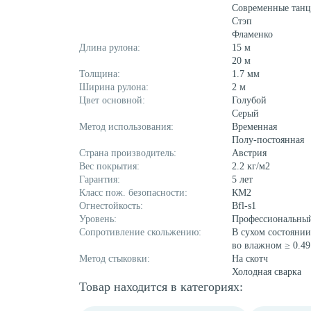
Современные тан
Стэп
Фламенко
Длина рулона:
15 м
20 м
Толщина:
1.7 мм
Ширина рулона:
2 м
Цвет основной:
Голубой
Серый
Метод использования:
Временная
Полу-постоянная
Страна производитель:
Австрия
Вес покрытия:
2.2 кг/м2
Гарантия:
5 лет
Класс пож. безопасности:
КМ2
Огнестойкость:
Bfl-s1
Уровень:
Профессиональны
Сопротивление скольжению:
В сухом состоянии
во влажном ≥ 0.49
Метод стыковки:
На скотч
Холодная сварка
Товар находится в категориях: