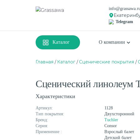
info@grassawa.r
Екатеринб
Telegram
Каталог
О компании
Главная
Каталог
Сценические покрытия
Спортивная
Декоративная
Сценический линолеум Tu
Цветная
Высокая
Монофиламентная
Фибриллированна
Характеристики
Артикул:
1128
Тип покрытия:
Двухсторонний
Бренд:
Tuchler
Серия:
Consor
Применение :
Взрослый балет
Детский балет