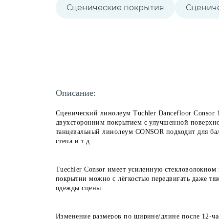
Сценические покрытия
Сценич
Описание:
Сценический линолеум Tuchler Dancefloor Consor 
двухсторонним покрытием с улучшенной поверхно
танцевальный линолеум CONSOR подходит для бале
степа и т.д.
Tuechler Consor имеет усиленную стекловолокном
покрытии можно с лёгкостью передвигать даже тя
одежды сцены.
Изменение размеров по ширине/длине после 12-ча