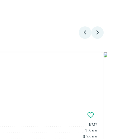
Сценический 
КМ2
Класс пож. без
1.5 мм
Толщина:
0.75 мм
Толщина защит