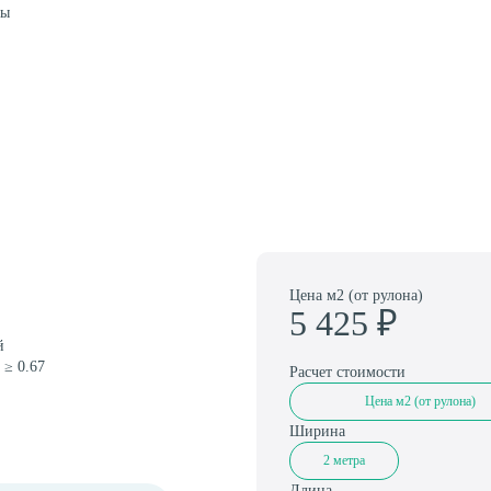
Амортизаторы для спортивного паркета
цы
Цена м2 (от рулона)
5 425
₽
й
 ≥ 0.67
Расчет стоимости
Цена м2 (от рулона)
Ширина
2 метра
Длина