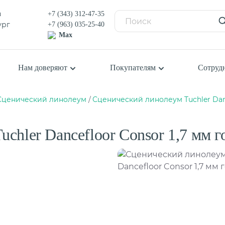
u
+7 (343) 312-47-35
ург
+7 (963) 035-25-40
Max
Нам доверяют
Покупателям
Сотруд
Сценический линолеум
Сценический линолеум Tuchler Danc
Балетный пол
П
К
Сценический линолеум
chler Dancefloor Consor 1,7 мм 
К
К
я
К
Ш
Спортивный паркет
С
Спортивный линолеум