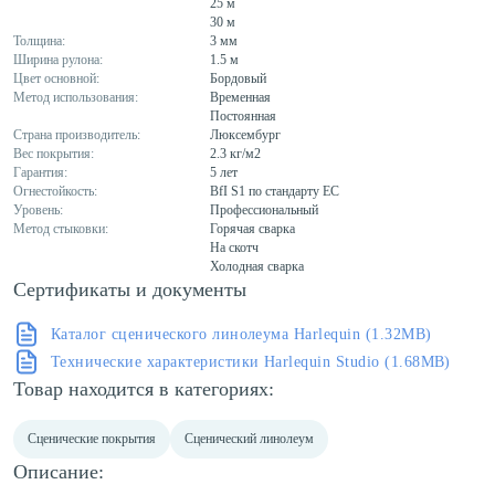
25 м
30 м
Толщина:
3 мм
Ширина рулона:
1.5 м
Цвет основной:
Бордовый
Метод использования:
Временная
Постоянная
Страна производитель:
Люксембург
Вес покрытия:
2.3 кг/м2
Гарантия:
5 лет
Огнестойкость:
BfI S1 по стандарту ЕС
Уровень:
Профессиональный
Метод стыковки:
Горячая сварка
На скотч
Холодная сварка
Сертификаты и документы
Каталог сценического линолеума Harlequin (1.32MB)
Технические характеристики Harlequin Studio (1.68MB)
Товар находится в категориях:
Сценические покрытия
Сценический линолеум
Описание: