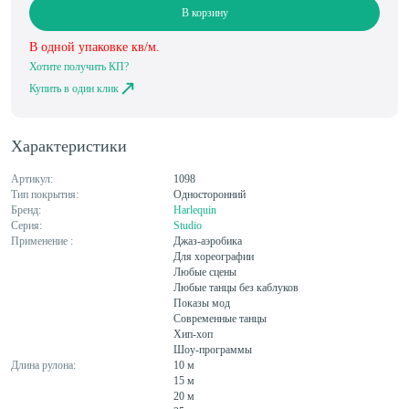
В корзину
В одной упаковке
кв/м.
Хотите получить КП?
Купить в один клик
Характеристики
Артикул:
1098
Тип покрытия:
Односторонний
Бренд:
Harlequin
Серия:
Studio
Применение :
Джаз-аэробика
Для хореографии
Любые сцены
Любые танцы без каблуков
Показы мод
Современные танцы
Хип-хоп
Шоу-программы
Длина рулона:
10 м
15 м
20 м