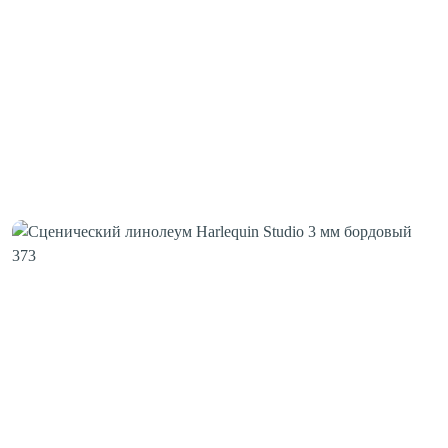
Шовная лента
Скотч для сценического линолеума