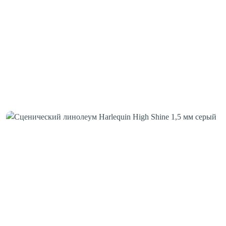
Шовная лента
Скотч для сценического линолеума