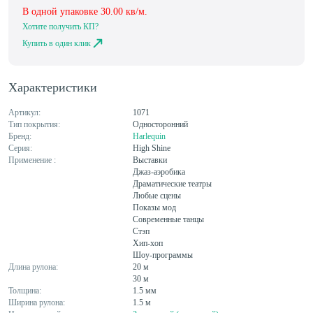
В одной упаковке
30.00
кв/м.
Хотите получить КП?
Купить в один клик
Характеристики
Артикул:
1071
Тип покрытия:
Односторонний
Бренд:
Harlequin
Серия:
High Shine
Применение :
Выставки
Джаз-аэробика
Драматические театры
Любые сцены
Показы мод
Современные танцы
Стэп
Хип-хоп
Шоу-программы
Длина рулона:
20 м
30 м
Толщина:
1.5 мм
Ширина рулона:
1.5 м