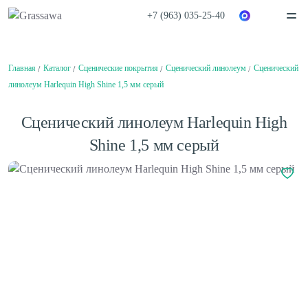
+7 (963) 035-25-40
Спортивная
Декоративная
Главная
Каталог
Сценические покрытия
Сценический линолеум
Сценический
Цветная
Высокая
Монофиламентная
Фибриллированная
линолеум Harlequin High Shine 1,5 мм серый
Написать в
Telegram
Написать в
Max
Каталог
Сценический линолеум Harlequin High
О компании
О компании
Вакансии
Shine 1,5 мм серый
Нам доверяют
Балетный пол
Проекты
Сценический линолеум
Сертификаты
Гарантии
Отзывы
Покупателям
Спортивный паркет
Способы оплаты
Спортивный линолеум
Доставка
Обмен и возврат
Сотрудничество
Поставщикам
Дизайнерам и архитекторам
Амортизаторы для спортивного паркета
Проектировщикам
Плинтус для спортивного паркета
Монтаж
Клей для искусственной травы
Контакты
Клей для спортивного линолеума
Клей для спортивного паркета
Клей для стыков