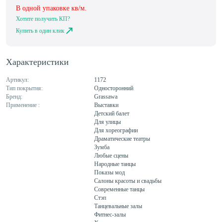
В одной упаковке
кв/м.
Хотите получить КП?
Купить в один клик
Характеристики
Артикул:
1172
Тип покрытия:
Односторонний
Бренд:
Grassawa
Применение :
Выставки
Детский балет
Для улицы
Для хореографии
Драматические театры
Зумба
Любые сцены
Народные танцы
Показы мод
Салоны красоты и свадьбы
Современные танцы
Стэп
Танцевальные залы
Фитнес-залы