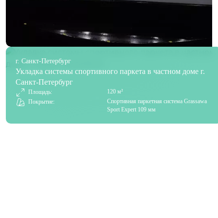
г. Санкт-Петербург
Укладка системы спортивного паркета в частном доме г.
Санкт-Петербург
120 м²
Площадь:
Спортивная паркетная система Grassawa
Покрытие:
Sport Expert 109 мм