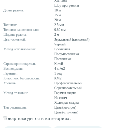
Хип-хоп
Шоу-программы
Длина рулона:
10 м
15 м
20 м
Толщина:
2.5 мм
Толщина защитного слоя:
0.80 мм
Ширина рулона:
2 м
Цвет основной:
Зеркальный (глянцевый)
Черный
Метод использования:
Временная
Полу-постоянная
Постоянная
Страна производитель:
Китай
Вес покрытия:
4 кг/м2
Гарантия:
1 год
Класс пож. безопасности:
КМ2
Уровень:
Профессиональный
Соревновательный
Метод стыковки:
Горячая сварка
На скотч
Холодная сварка
Тип реализации:
Цена (на отрез)
Цена (от рулона)
Товар находится в категориях: