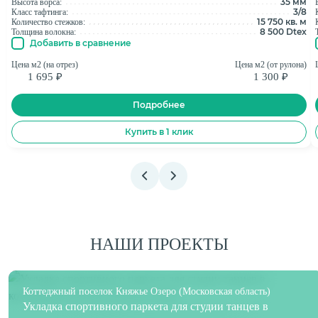
35 мм
Высота ворса:
3/8
Класс тафтинга:
15 750 кв. м
Количество стежков:
8 500 Dtex
Толщина волокна:
Добавить в сравнение
Цена м2 (на отрез)
Цена м2 (от рулона)
1 695 ₽
1 300 ₽
Подробнее
Купить в 1 клик
НАШИ ПРОЕКТЫ
Коттеджный поселок Княжье Озеро (Московская область)
Укладка спортивного паркета для студии танцев в