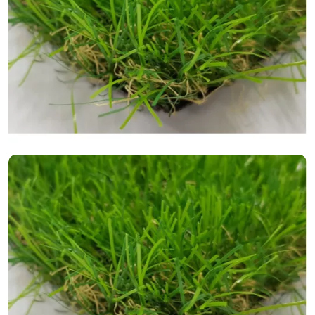
Шовная лента
Скотч для сценического линолеума