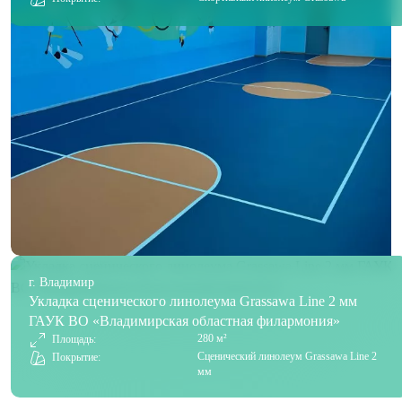
г. Владимир
Укладка сценического линолеума Grassawa Line 2 мм
ГАУК ВО «Владимирская областная филармония»
280 м²
Площадь:
Сценический линолеум Grassawa Line 2
Покрытие:
мм