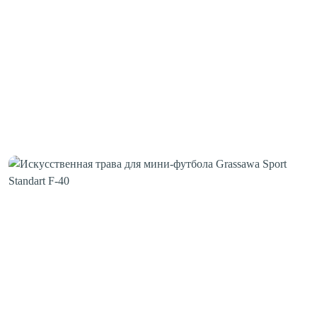
Клей для стыков
Шовная лента
Скотч для сценического линолеума