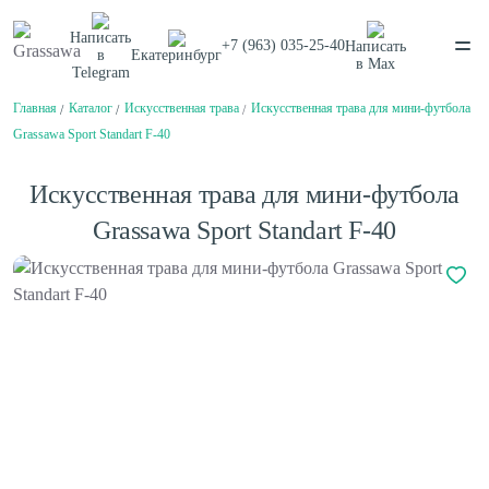
Написать
+7 (963) 035-25-40
Написать
в
Екатеринбург
в
Max
Telegram
Главная
Каталог
Искусственная трава
Искусственная трава для мини-футбола
Спортивная
Декоративная
Цветная
Высокая
Grassawa Sport Standart F-40
Монофиламентная
Фибриллированная
Написать в
Telegram
Написать в
Max
Искусственная трава для мини-футбола
Каталог
Grassawa Sport Standart F-40
О компании
О компании
Балетный пол
Вакансии
Нам доверяют
Сценический линолеум
Проекты
Сертификаты
Гарантии
Отзывы
Спортивный паркет
Покупателям
Спортивный линолеум
Способы оплаты
Доставка
Обмен и возврат
Сотрудничество
Амортизаторы для спортивного паркета
Поставщикам
Плинтус для спортивного паркета
Дизайнерам и архитекторам
Клей для искусственной травы
Проектировщикам
Клей для спортивного линолеума
Монтаж
Контакты
Клей для спортивного паркета