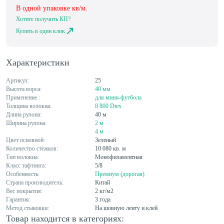
В одной упаковке
кв/м.
Хотите получить КП?
Купить в один клик
Характеристики
Артикул:
25
Высота ворса:
40 мм
Применение :
для мини-футбола
Толщина волокна:
8 800 Dtex
Длина рулона:
40 м
Ширина рулона:
2 м
4 м
Цвет основной:
Зеленый
Количество стежков:
10 080 кв. м
Тип волокна:
Монофиламентная
Класс тафтинга:
5/8
Особенность:
Премиум (дорогая)
Страна производитель:
Китай
Вес покрытия:
2 кг/м2
Гарантия:
3 года
Метод стыковки:
На шовную ленту и клей
Товар находится в категориях: