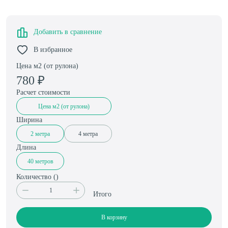
Добавить в сравнение
В избранное
Цена м2 (от рулона)
780
₽
Расчет стоимости
Цена м2 (от рулона)
Ширина
2 метра
4 метра
Длина
40 метров
Количество (
)
Итого
В корзину